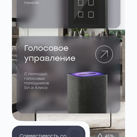
панели
Голосовое
управление
С помощью
голосовых
помощников
Siri и Алиса
Совместимость со
45%