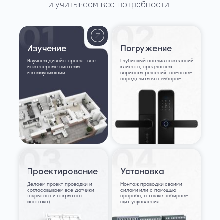
и учитываем все потребности
Изучение
Погружение
Изучаем дизайн-проект, все
Глубинный анализ пожеланий
инженерные системы
клиента, предлагаем
и коммуникации
варианты решений, помогаем
определиться с выбором
Проектирование
Установка
Делаем проект проводки и
Монтаж проводки своими
согласовываем все датчики
силами или с помощью
(скрытого и открытого
прораба, а также собираем
монтажа)
щит управления