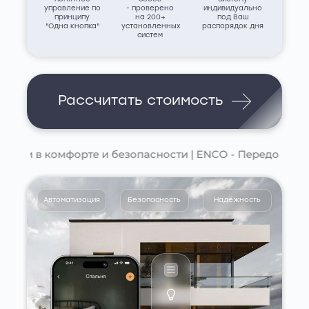
управление по
- проверено
индивидуально
принципу
на 200+
под Ваш
"Одна кнопка"
установленных
распорядок дня
систем
Рассчитать стоимость
 комфорте и безопасности | ENCO - Передовые техноло
Автоматизация
Безопасность
Надёжность