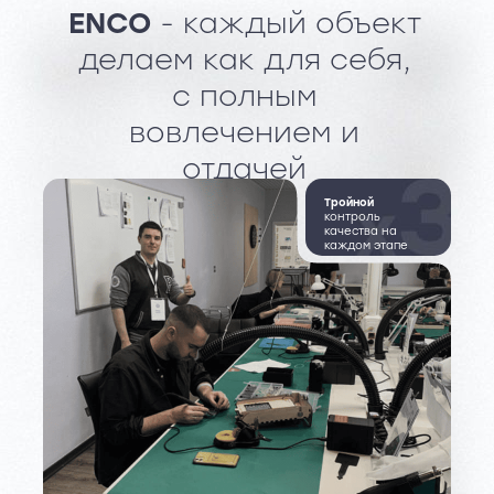
ENCO
- каждый объект
делаем как для себя,
с полным
вовлечением и
отдачей
Тройной
контроль
качества на
каждом этапе