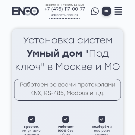
Звоните: Пн-Пт с 10:00 до 19:00
+7 (495) 117-00-77
Заказать звонок
Установка систем
Умный дом
"Под
ключ" в Москве и МО
Работаем со всеми протоколами
KNX, RS-485, Modbus и т.д.
Простое
,
Работает
Подберём
и
интуитивно
100%
без
настроим
понятное
сбоев
систему