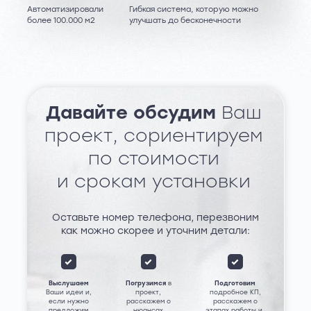
Автоматизировали
Гибкая система, которую можно
более 100.000 м2
улучшать до бесконечности
Давайте обсудим
Ваш
проект, сориентируем
по стоимости
и срокам установки
Оставьте номер телефона, перезвоним
как можно скорее и уточним детали:
Выслушаем
Погрузимся
в
Подготовим
Ваши идеи и,
проект,
подробное КП,
если нужно
расскажем о
расскажем о
предложим
нюансах
этапах работы и,