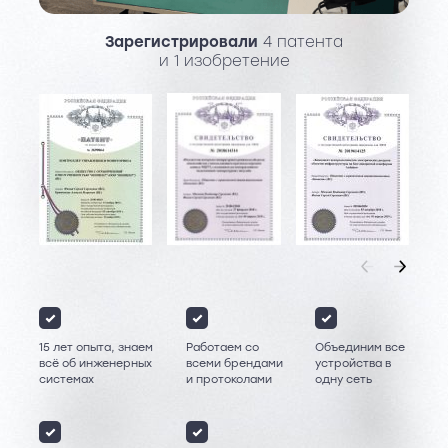
Зарегистрировали
4 патента
и 1 изобретение
15 лет опыта, знаем
Работаем со
Объединим все
всё об инженерных
всеми брендами
устройства в
системах
и протоколами
одну сеть