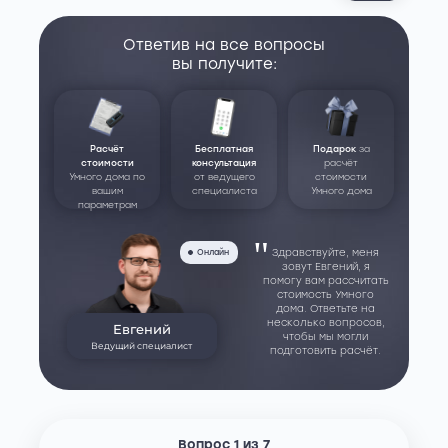
Ответив на все вопросы
вы получите:
Расчёт
Бесплатная
Подарок
за
стоимости
консультация
расчёт
Умного дома по
от ведущего
стоимости
вашим
специалиста
Умного дома
параметрам
"
Здравствуйте, меня
Онлайн
зовут Евгений, я
помогу вам рассчитать
стоимость Умного
дома. Ответьте на
несколько вопросов,
Евгений
чтобы мы могли
Ведущий специалист
подготовить расчёт.
Вопрос 1 из 7